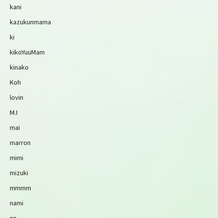
kani
kazukunmama
ki
kikoYuuMam
kinako
Koh
lovin
M.I
mai
marron
mimi
mizuki
mmmm
nami
nn