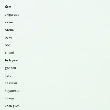
全員
akigarasu
asami
ATARU
baku
bon
chemi
fudayear
gonzou
haru
hassaku
hayatextol
hi-kun
k.taniguchi