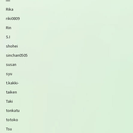
Rika
riki0809
Rin
S.I
shohei
sinchan0505
susan
syu
t.kakki-
taiken
Taki
tonkatu
totoko
Tsu