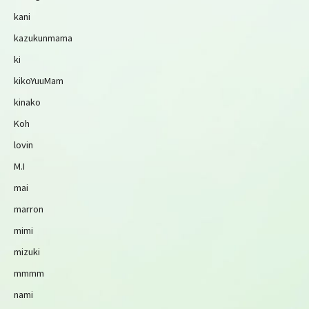
kani
kazukunmama
ki
kikoYuuMam
kinako
Koh
lovin
M.I
mai
marron
mimi
mizuki
mmmm
nami