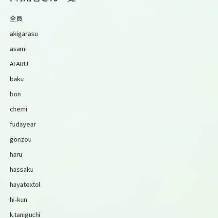
全員
akigarasu
asami
ATARU
baku
bon
chemi
fudayear
gonzou
haru
hassaku
hayatextol
hi-kun
k.taniguchi