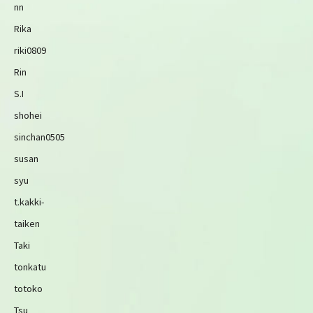
nn
Rika
riki0809
Rin
S.I
shohei
sinchan0505
susan
syu
t.kakki-
taiken
Taki
tonkatu
totoko
Tsu