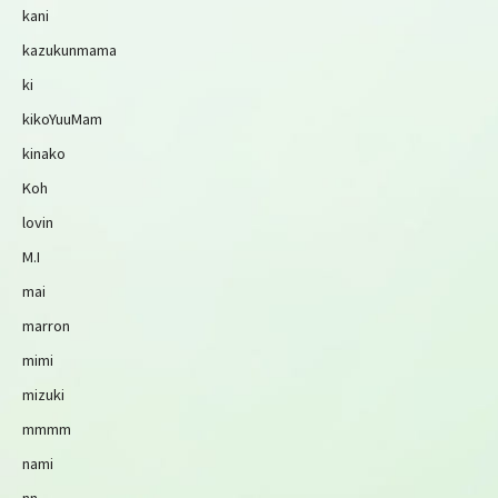
kani
kazukunmama
ki
kikoYuuMam
kinako
Koh
lovin
M.I
mai
marron
mimi
mizuki
mmmm
nami
nn