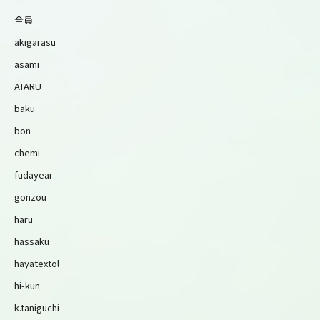
全員
akigarasu
asami
ATARU
baku
bon
chemi
fudayear
gonzou
haru
hassaku
hayatextol
hi-kun
k.taniguchi