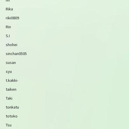
Rika
riki0809
Rin
S.I
shohei
sinchan0505
susan
syu
t.kakki-
taiken
Taki
tonkatu
totoko
Tsu