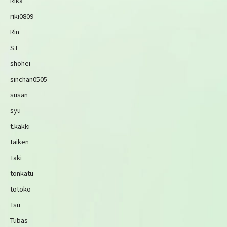
Rika
riki0809
Rin
S.I
shohei
sinchan0505
susan
syu
t.kakki-
taiken
Taki
tonkatu
totoko
Tsu
Tubas