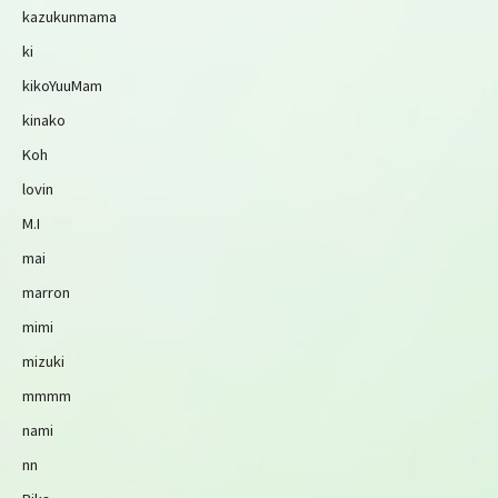
kazukunmama
ki
kikoYuuMam
kinako
Koh
lovin
M.I
mai
marron
mimi
mizuki
mmmm
nami
nn