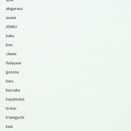
akigarasu
asami
ATARU
baku
bon
chemi
fudayear
gonzou
haru
hassaku
hayatextol
hi-kun
k.taniguchi
kani