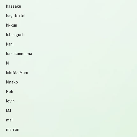
hassaku
hayatextol
hi-kun
k.taniguchi
kani
kazukunmama
ki
kikoYuuMam
kinako
Koh
lovin
M.I
mai
marron