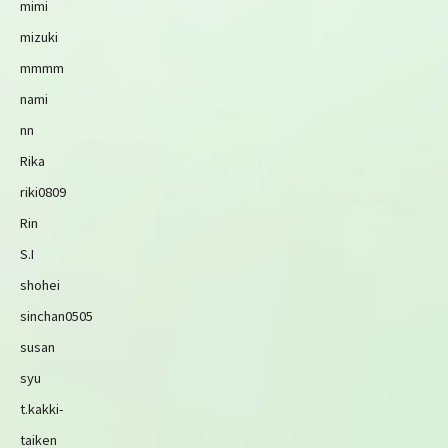
mimi
mizuki
mmmm
nami
nn
Rika
riki0809
Rin
S.I
shohei
sinchan0505
susan
syu
t.kakki-
taiken